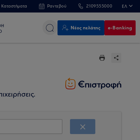
 Καταστήματα
Ραντεβού
2109555000
ΕΛ
EN
ΦΗ
Νέος πελάτης
e-Banking
Ο
ιχειρήσεις.