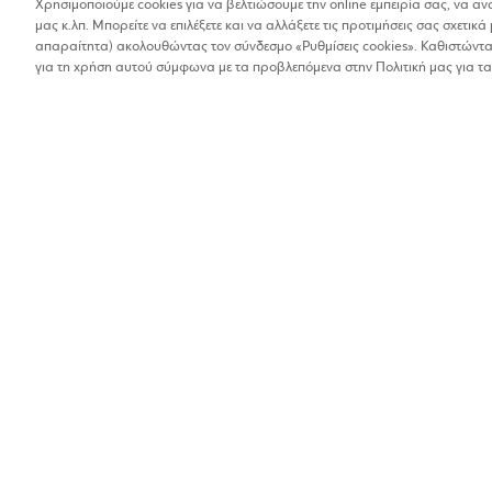
Χρησιμοποιούμε cookies για να βελτιώσουμε την online εμπειρία σας, να α
μας κ.λπ. Μπορείτε να επιλέξετε και να αλλάξετε τις προτιμήσεις σας σχετικά 
Βρέθηκαν 1 αποτελέσματα
απαραίτητα) ακολουθώντας τον σύνδεσμο «Ρυθμίσεις cookies». Καθιστώντας
Οι αποστάσεις στα αποτελέσματα έχουν υπολογιστεί 
για τη χρήση αυτού σύμφωνα με τα προβλεπόμενα στην Πολιτική μας για τα
EXCELLENCE
Ένδυση και πολυκαταστήματα
5%
Λ. Περικλέους 56, Χ
2106548156
Βρίσκω τα καταστήματα