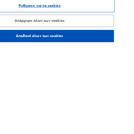
Ρυθμίσεις για τα cookies
ΑΞΙΝΟΜΗΣΗ ΑΝΑ
Απόρριψη όλων των cookies
Αποδοχή όλων των cookies
5,7
χλμ.
Οδηγίες