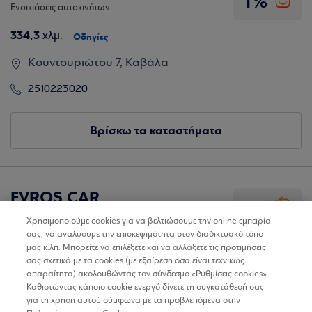
1%
Ενοικιάσεις αυτοκινήτων
334,3
χλμ.
Οδηγίες
Κουντουριώτου 7, Καβάλα
2510223020
Βρίσκω τα καταστήματα
EVROS CAR
1%
Ενοικιάσεις αυτοκινήτων
Χρησιμοποιούμε cookies για να βελτιώσουμε την online εμπειρία
σας, να αναλύουμε την επισκεψιμότητα στον διαδικτυακό τόπο
368,7
χλμ.
Οδηγίες
μας κ.λπ. Μπορείτε να επιλέξετε και να αλλάξετε τις προτιμήσεις
σας σχετικά με τα cookies (με εξαίρεση όσα είναι τεχνικώς
Λ. Δημοκρατίας 67, Αλεξανδρούπολη
απαραίτητα) ακολουθώντας τον σύνδεσμο «Ρυθμίσεις cookies».
Καθιστώντας κάποιο cookie ενεργό δίνετε τη συγκατάθεσή σας
2551036966
για τη χρήση αυτού σύμφωνα με τα προβλεπόμενα στην