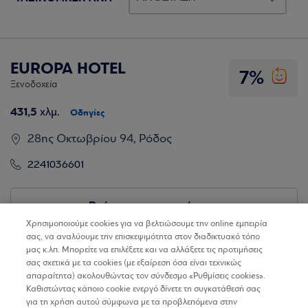
EUROPA HOTEL
7%
Ξενοδοχεία
431,5
χλμ.
Οδηγίες
28ης Οκτωβρίου 94, Ρόδος
2241036601
Βρίσκω τα καταστήματα
Χρησιμοποιούμε cookies για να βελτιώσουμε την online εμπειρία
σας, να αναλύουμε την επισκεψιμότητα στον διαδικτυακό τόπο
μας κ.λπ. Μπορείτε να επιλέξετε και να αλλάξετε τις προτιμήσεις
σας σχετικά με τα cookies (με εξαίρεση όσα είναι τεχνικώς
απαραίτητα) ακολουθώντας τον σύνδεσμο «Ρυθμίσεις cookies».
Καθιστώντας κάποιο cookie ενεργό δίνετε τη συγκατάθεσή σας
για τη χρήση αυτού σύμφωνα με τα προβλεπόμενα στην