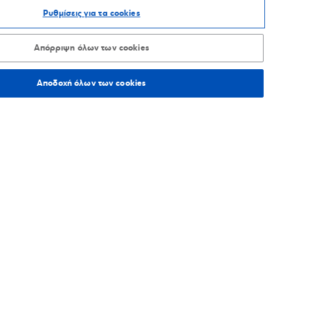
Ρυθμίσεις για τα cookies
ΑΞΙΝΟΜΗΣΗ ΑΝΑ
Απόρριψη όλων των cookies
Αποδοχή όλων των cookies
163,5
χλμ.
Οδηγίες