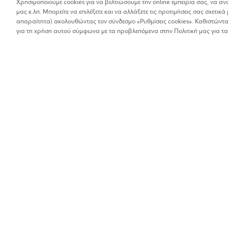
Χρησιμοποιούμε cookies για να βελτιώσουμε την online εμπειρία σας, να α
μας κ.λπ. Μπορείτε να επιλέξετε και να αλλάξετε τις προτιμήσεις σας σχετικά 
Βρέθηκαν 1 αποτελέσματα
απαραίτητα) ακολουθώντας τον σύνδεσμο «Ρυθμίσεις cookies». Καθιστώντας
Οι αποστάσεις στα αποτελέσματα έχουν υπολογιστεί 
για τη χρήση αυτού σύμφωνα με τα προβλεπόμενα στην Πολιτική μας για τα
ELENI CHAIDEF
Ξενοδοχεία
1%
Λεφόκαστρο, Αργαλ
2423033538
Βρίσκω τα καταστήματα