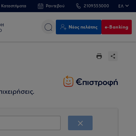
 Καταστήματα
Ραντεβού
2109555000
ΕΛ
EN
ΦΗ
Νέος πελάτης
e-Banking
Ο
ιχειρήσεις.