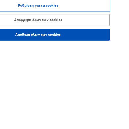
Ρυθμίσεις για τα cookies
ΑΞΙΝΟΜΗΣΗ ΑΝΑ
Απόρριψη όλων των cookies
Αποδοχή όλων των cookies
2
χλμ.
Οδηγίες