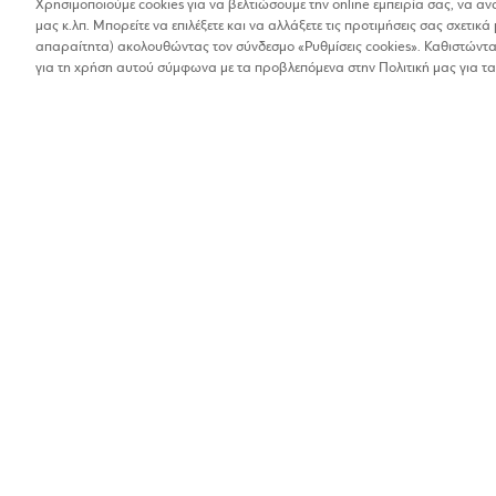
Χρησιμοποιούμε cookies για να βελτιώσουμε την online εμπειρία σας, να α
μας κ.λπ. Μπορείτε να επιλέξετε και να αλλάξετε τις προτιμήσεις σας σχετικά 
Βρέθηκαν 1 αποτελέσματα
απαραίτητα) ακολουθώντας τον σύνδεσμο «Ρυθμίσεις cookies». Καθιστώντας
Οι αποστάσεις στα αποτελέσματα έχουν υπολογιστεί 
για τη χρήση αυτού σύμφωνα με τα προβλεπόμενα στην Πολιτική μας για τα
BUONO
Ένδυση και πολυκαταστήματα
10%
Βεΐκου 63, Αθήνα
2109230358
Βρίσκω τα καταστήματα