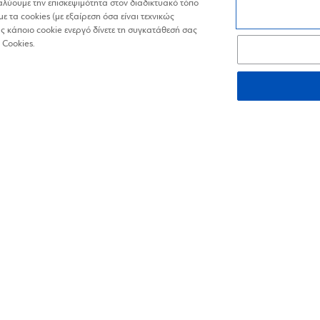
ναλύουμε την επισκεψιμότητα στον διαδικτυακό τόπο
με τα cookies (με εξαίρεση όσα είναι τεχνικώς
 κάποιο cookie ενεργό δίνετε τη συγκατάθεσή σας
Τ
με βάση το κέντρο της περιοχής σύμφωνα με την Google
 Cookies.