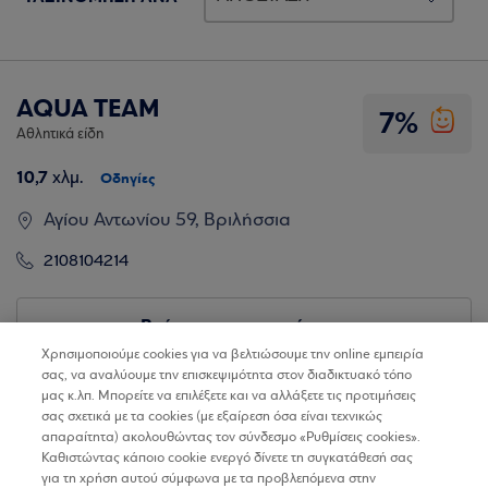
AQUA TEAM
7%
Αθλητικά είδη
10,7
χλμ.
Οδηγίες
Αγίου Αντωνίου 59, Βριλήσσια
2108104214
Βρίσκω τα καταστήματα
Χρησιμοποιούμε cookies για να βελτιώσουμε την online εμπειρία
σας, να αναλύουμε την επισκεψιμότητα στον διαδικτυακό τόπο
μας κ.λπ. Μπορείτε να επιλέξετε και να αλλάξετε τις προτιμήσεις
σας σχετικά με τα cookies (με εξαίρεση όσα είναι τεχνικώς
απαραίτητα) ακολουθώντας τον σύνδεσμο «Ρυθμίσεις cookies».
Καθιστώντας κάποιο cookie ενεργό δίνετε τη συγκατάθεσή σας
για τη χρήση αυτού σύμφωνα με τα προβλεπόμενα στην