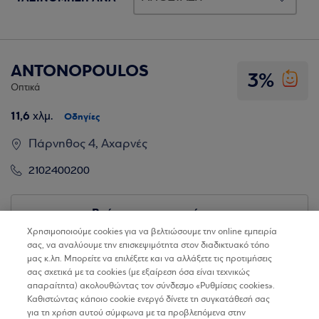
ANTONOPOULOS
3%
Οπτικά
11,6
χλμ.
Οδηγίες
Πάρνηθος 4, Αχαρνές
2102400200
Βρίσκω τα καταστήματα
Χρησιμοποιούμε cookies για να βελτιώσουμε την online εμπειρία
σας, να αναλύουμε την επισκεψιμότητα στον διαδικτυακό τόπο
μας κ.λπ. Μπορείτε να επιλέξετε και να αλλάξετε τις προτιμήσεις
σας σχετικά με τα cookies (με εξαίρεση όσα είναι τεχνικώς
απαραίτητα) ακολουθώντας τον σύνδεσμο «Ρυθμίσεις cookies».
Καθιστώντας κάποιο cookie ενεργό δίνετε τη συγκατάθεσή σας
για τη χρήση αυτού σύμφωνα με τα προβλεπόμενα στην