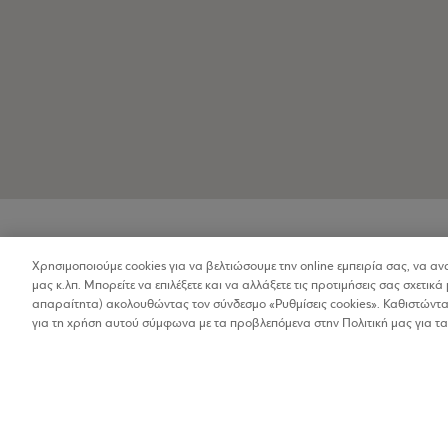
Βρέθηκαν 2 αποτελέσματα
Οι αποστάσεις στα αποτελέσματα έχουν υπολογιστεί 
Χρησιμοποιούμε cookies για να βελτιώσουμε την online εμπειρία σας, να α
μας κ.λπ. Μπορείτε να επιλέξετε και να αλλάξετε τις προτιμήσεις σας σχετικά 
απαραίτητα) ακολουθώντας τον σύνδεσμο «Ρυθμίσεις cookies». Καθιστώντας
για τη χρήση αυτού σύμφωνα με τα προβλεπόμενα στην Πολιτική μας για τα
AGE DEFIER
Κέντρα υγείας & ομορφιάς, και Spa
1%
Ερμού 2, Αθήνα