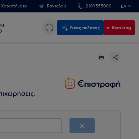
 Καταστήματα
Ραντεβού
2109555000
ΕΛ
EN
ΦΗ
Νέος πελάτης
e-Banking
Ο
ιχειρήσεις.