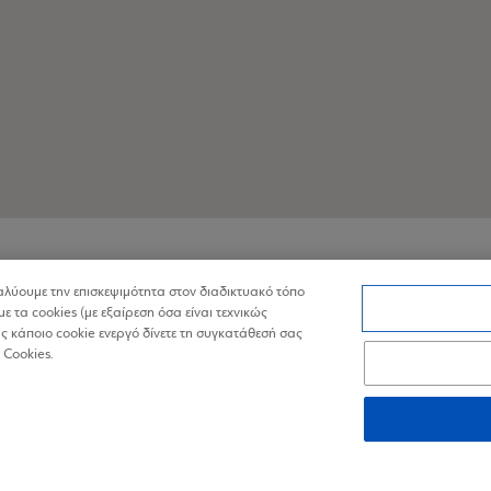
Τ
με βάση το κέντρο της περιοχής σύμφωνα με την Google
ναλύουμε την επισκεψιμότητα στον διαδικτυακό τόπο
με τα cookies (με εξαίρεση όσα είναι τεχνικώς
 κάποιο cookie ενεργό δίνετε τη συγκατάθεσή σας
 Cookies.