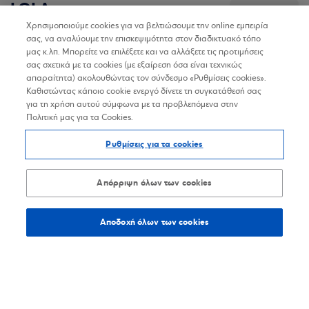
LOLA
2%
Ένδυση και πολυκαταστήματα
Χρησιμοποιούμε cookies για να βελτιώσουμε την online εμπειρία
σας, να αναλύουμε την επισκεψιμότητα στον διαδικτυακό τόπο
9,6
χλμ.
Οδηγίες
μας κ.λπ. Μπορείτε να επιλέξετε και να αλλάξετε τις προτιμήσεις
σας σχετικά με τα cookies (με εξαίρεση όσα είναι τεχνικώς
απαραίτητα) ακολουθώντας τον σύνδεσμο «Ρυθμίσεις cookies».
Καθιστώντας κάποιο cookie ενεργό δίνετε τη συγκατάθεσή σας
για τη χρήση αυτού σύμφωνα με τα προβλεπόμενα στην
Αγ. Κωνσταντίνου 47, Μαρούσι
Πολιτική μας για τα Cookies.
2106128900
Ρυθμίσεις για τα cookies
Μαθαίνω για την επιχείρηση
Απόρριψη όλων των cookies
Αποδοχή όλων των cookies
LOLA
2%
Ένδυση και πολυκαταστήματα
12,9
χλμ.
Οδηγίες