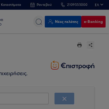
 Καταστήματα
Ραντεβού
2109555000
ΕΛ
EN
ΦΗ
Νέος πελάτης
e-Banking
Ο
ιχειρήσεις.