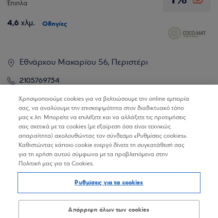
Έπιπλα
4,6
χλμ.
Οδηγίες
Εθνάρχου Μακαρίου 56, Περιστέρι
2105769734
Χρησιμοποιούμε cookies για να βελτιώσουμε την online εμπειρία
Εξαιρούνται οι online συναλλαγές
σας, να αναλύουμε την επισκεψιμότητα στον διαδικτυακό τόπο
μας κ.λπ. Μπορείτε να επιλέξετε και να αλλάξετε τις προτιμήσεις
σας σχετικά με τα cookies (με εξαίρεση όσα είναι τεχνικώς
Μαθαίνω για την επιχείρηση
απαραίτητα) ακολουθώντας τον σύνδεσμο «Ρυθμίσεις cookies».
Καθιστώντας κάποιο cookie ενεργό δίνετε τη συγκατάθεσή σας
για τη χρήση αυτού σύμφωνα με τα προβλεπόμενα στην
Πολιτική μας για τα Cookies.
COCO MAT
1%
Ρυθμίσεις για τα cookies
Έπιπλα
6,6
χλμ.
Οδηγίες
Απόρριψη όλων των cookies