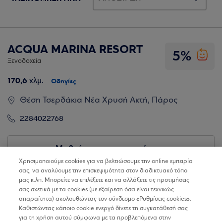
ACQUA MARINA RESORT
5%
Ξενοδοχεία
170,6
χλμ.
Οδηγίες
Θέση Τσερδάκια Νέα Χρυσή Ακτή, Πάρος
2284022768
Μαθαίνω για την επιχείρηση
Χρησιμοποιούμε cookies για να βελτιώσουμε την online εμπειρία
σας, να αναλύουμε την επισκεψιμότητα στον διαδικτυακό τόπο
μας κ.λπ. Μπορείτε να επιλέξετε και να αλλάξετε τις προτιμήσεις
σας σχετικά με τα cookies (με εξαίρεση όσα είναι τεχνικώς
απαραίτητα) ακολουθώντας τον σύνδεσμο «Ρυθμίσεις cookies».
Καθιστώντας κάποιο cookie ενεργό δίνετε τη συγκατάθεσή σας
για τη χρήση αυτού σύμφωνα με τα προβλεπόμενα στην