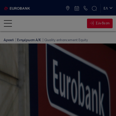
ATM & Καταστήματα
ΕΛ
EN
Σύνδεση
Αρχική
Ενημέρωση Α/Κ
Quality enhancement Equity