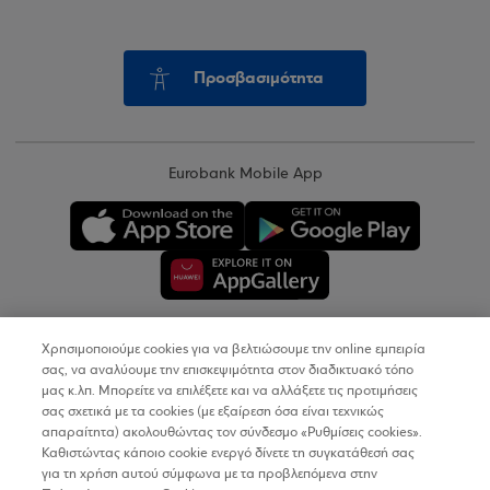
Προσβασιμότητα
Eurobank Mobile App
Χρησιμοποιούμε cookies για να βελτιώσουμε την online εμπειρία
Copyright © 2026
σας, να αναλύουμε την επισκεψιμότητα στον διαδικτυακό τόπο
μας κ.λπ. Μπορείτε να επιλέξετε και να αλλάξετε τις προτιμήσεις
σας σχετικά με τα cookies (με εξαίρεση όσα είναι τεχνικώς
Όροι Χρήσης
απαραίτητα) ακολουθώντας τον σύνδεσμο «Ρυθμίσεις cookies».
Καθιστώντας κάποιο cookie ενεργό δίνετε τη συγκατάθεσή σας
Προσωπικά Δεδομένα στον Διαδικτυακό Τόπο
για τη χρήση αυτού σύμφωνα με τα προβλεπόμενα στην