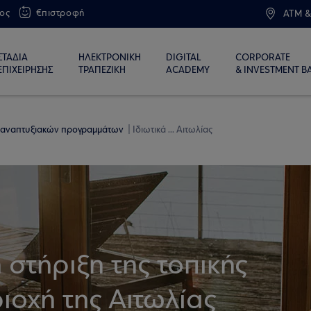
ος
€πιστροφή
ATM &
ΣΤΑΔΙΑ
ΗΛΕΚΤΡΟΝΙΚΗ
DIGITAL
CORPORATE
ΕΠΙΧΕΙΡΗΣΗΣ
ΤΡΑΠΕΖΙΚΗ
ACADEMY
& INVESTMENT B
 αναπτυξιακών προγραμμάτων
Ιδιωτικά ... Αιτωλίας
η στήριξη της τοπικής
ιοχή της Αιτωλίας