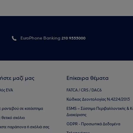
210 9555000
EuroPhone Banking
ήστε μαζί μας
Επίκαιρα θέματα
θός EVA
FATCA / CRS / DAC6
Κώδικας Δεοντολογίας Ν.4224/2013
τε ραντεβού σε κατάστημα
ESMS – Σύστημα Περιβαλλοντικής & Κ
Διαχείρισης
ε θετικό σχόλιο
GDPR - Προσωπικά Δεδομένα
αστε παράπονα ή σχόλιά σας