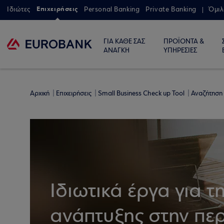
Επιχειρήσεις
Ιδιώτες
Personal Banking
Private Banking
Όμιλ
ΓΙΑ ΚΑΘΕ ΣΑΣ
ΠΡΟΪΟΝΤΑ &
ΑΝΑΓΚΗ
ΥΠΗΡΕΣΙΕΣ
Αρχική
Επιχειρήσεις
Small Business Check up Tool
Αναζήτηση
Ιδιωτικά έργα για τ
ανάπτυξης στην περ