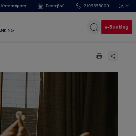
 Καταστήματα
Ραντεβού
2109555000
ΕΛ
EN
e-Banking
ANKING