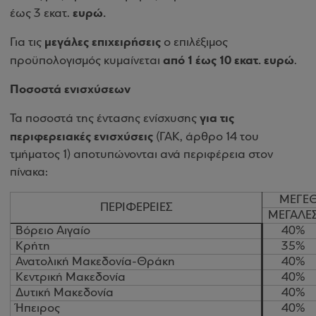
ευρώ.
έως 3 εκατ.
μεγάλες επιχειρήσεις
Για τις
ο επιλέξιμος
από 1 έως 10 εκατ. ευρώ
προϋπολογισμός κυμαίνεται
.
Ποσοστά ενισχύσεων
για τις
Τα ποσοστά της έντασης ενίσχυσης
περιφερειακές ενισχύσεις
(ΓΑΚ, άρθρο 14 του
τμήματος 1) αποτυπώνονται ανά περιφέρεια στον
πίνακα:
ΜΕΓΕΘ
ΠΕΡΙΦΕΡΕΙΕΣ
ΜΕΓΑΛΕ
Βόρειο Αιγαίο
40%
Κρήτη
35%
Ανατολική Μακεδονία-Θράκη
40%
Κεντρική Μακεδονία
40%
Δυτική Μακεδονία
40%
Ήπειρος
40%