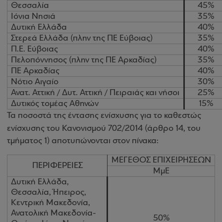
Θεσσαλία
45%
Ιόνια Νησιά
35%
Δυτική Ελλάδα
40%
Στερεά Ελλάδα (πλην της ΠΕ Εύβοιας)
35%
Π.Ε. Εύβοιας
40%
Πελοπόννησος (πλην της ΠΕ Αρκαδίας)
35%
ΠΕ Αρκαδίας
40%
Νότιο Αιγαίο
30%
Ανατ. Αττική / Δυτ. Αττική / Πειραιάς και νήσοι
25%
Δυτικός τομέας Αθηνών
15%
Τα ποσοστά της έντασης ενίσχυσης για το καθεστώς
ενίσχυσης του Κανονισμού 702/2014
(άρθρο 14, του
τμήματος 1) αποτυπώνονται στον πίνακα:
ΜΕΓΕΘΟΣ ΕΠΙΧΕΙΡΗΣΕΩΝ
ΠΕΡΙΦΕΡΕΙΕΣ
ΜμΕ
Δυτική Ελλάδα,
Θεσσαλία, Ήπειρος,
Κεντρική Μακεδονία,
Ανατολική Μακεδονία-
50%