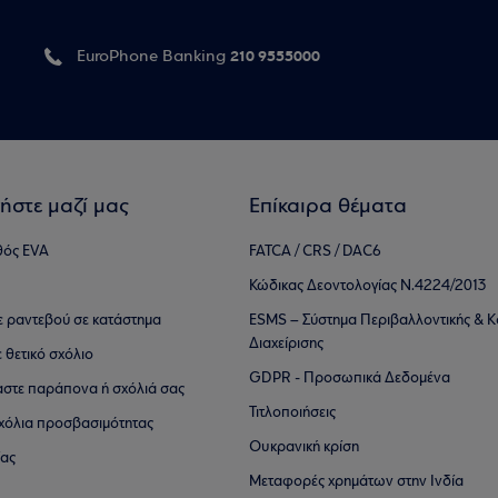
210 9555000
EuroPhone Banking
ήστε μαζί μας
Επίκαιρα θέματα
θός EVA
FATCA / CRS / DAC6
Κώδικας Δεοντολογίας Ν.4224/2013
τε ραντεβού σε κατάστημα
ESMS – Σύστημα Περιβαλλοντικής & Κ
Διαχείρισης
ε θετικό σχόλιο
GDPR - Προσωπικά Δεδομένα
αστε παράπονα ή σχόλιά σας
Τιτλοποιήσεις
 σχόλια προσβασιμότητας
Ουκρανική κρίση
ίας
Μεταφορές χρημάτων στην Ινδία