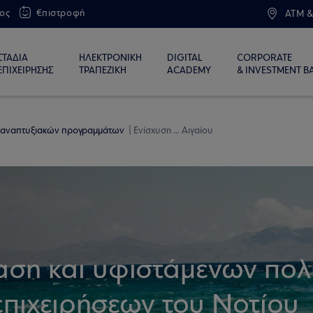
ος
€πιστροφή
ATM &
ΣΤΑΔΙΑ
ΗΛΕΚΤΡΟΝΙΚΗ
DIGITAL
CORPORATE
ΕΠΙΧΕΙΡΗΣΗΣ
ΤΡΑΠΕΖΙΚΗ
ACADEMY
& INVESTMENT B
 αναπτυξιακών προγραμμάτων
Ενίσχυση ... Αιγαίου
αση και υφιστάμενων πολ
επιχειρήσεων του Νοτίου