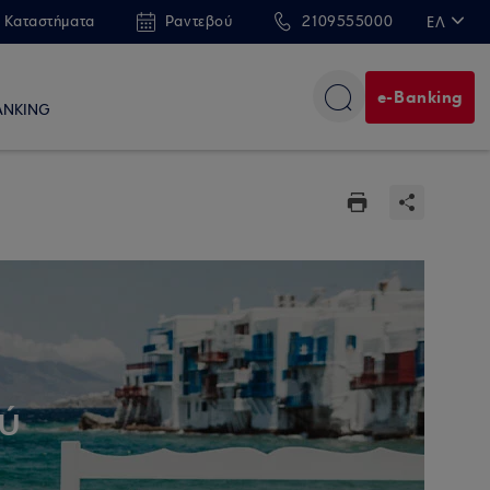
 Καταστήματα
Ραντεβού
2109555000
ΕΛ
EN
e-Banking
ANKING
ύ