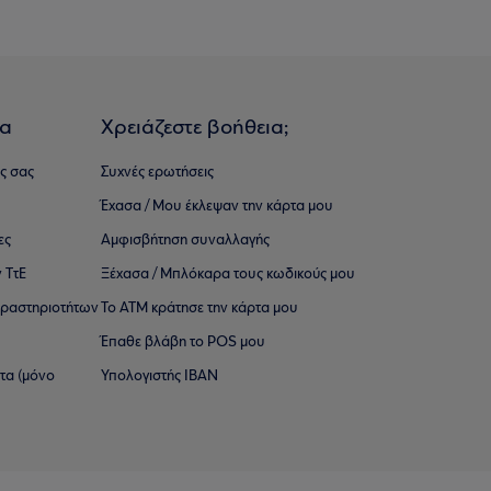
ια
Χρειάζεστε βοήθεια;
ς σας
Συχνές ερωτήσεις
Έχασα / Μου έκλεψαν την κάρτα μου
ες
Αμφισβήτηση συναλλαγής
 ΤτΕ
Ξέχασα / Μπλόκαρα τους κωδικούς μου
 ∆ραστηριοτήτων
Το ΑΤΜ κράτησε την κάρτα μου
Έπαθε βλάβη το POS μου
ατα (μόνο
Υπολογιστής IBAN