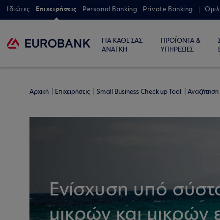
Επιχειρήσεις
Ιδιώτες
Personal Banking
Private Banking
Όμιλ
ΓΙΑ ΚΑΘΕ ΣΑΣ
ΠΡΟΪΟΝΤΑ &
ΑΝΑΓΚΗ
ΥΠΗΡΕΣΙΕΣ
Αρχική
Επιχειρήσεις
Small Business Check up Tool
Αναζήτηση
Ενίσχυση υπό σύστ
μικρών και μικρών 