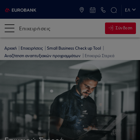
ATM & Καταστήματα
ΕΛ
EN
Επιχειρήσεις
Σύνδεση
Αρχική
Επιχειρήσεις
Small Business Check up Tool
Αναζήτηση αναπτυξιακών προγραμμάτων
Επιχειρώ Στερεά