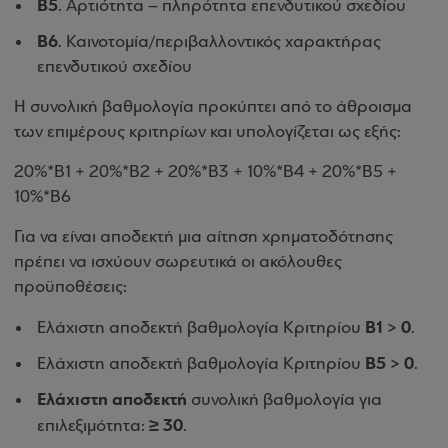
Β5
. Αρτιότητα – πληρότητα επενδυτικού σχεδίου
Β6
. Καινοτομία/περιβαλλοντικός χαρακτήρας
επενδυτικού σχεδίου
Η συνολική βαθμολογία προκύπτει από το άθροισμα
των επιμέρους κριτηρίων και υπολογίζεται ως εξής:
20%*Β1 + 20%*Β2 + 20%*Β3 + 10%*Β4 + 20%*Β5 +
10%*Β6
Για να είναι αποδεκτή μια αίτηση χρηματοδότησης
πρέπει να ισχύουν σωρευτικά οι ακόλουθες
προϋποθέσεις:
Β1 > 0
Ελάχιστη αποδεκτή βαθμολογία Κριτηρίου
.
Β5 > 0
Ελάχιστη αποδεκτή βαθμολογία Κριτηρίου
.
Ελάχιστη αποδεκτή
συνολική βαθμολογία για
≥ 30
επιλεξιμότητα:
.