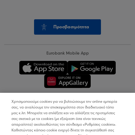
Προσβασιμότητα
Eurobank Mobile App
Χρησιμοποιούμε cookies για να βελτιώσουμε την online εμπειρία
Copyright © 2026
σας, να αναλύουμε την επισκεψιμότητα στον διαδικτυακό τόπο
μας κ.λπ. Μπορείτε να επιλέξετε και να αλλάξετε τις προτιμήσεις
σας σχετικά με τα cookies (με εξαίρεση όσα είναι τεχνικώς
Όροι Χρήσης
απαραίτητα) ακολουθώντας τον σύνδεσμο «Ρυθμίσεις cookies».
Καθιστώντας κάποιο cookie ενεργό δίνετε τη συγκατάθεσή σας
Προσωπικά Δεδομένα στον Διαδικτυακό Τόπο