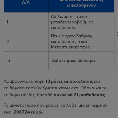
Α/Α
Α/Α
ωφελούμενου
ωφελούμενου
Δίπλωμα ή Πτυχίο
Δίπλωμα ή Πτυχίο
1
1
μεταδευτεροβάθμιας
μεταδευτεροβάθμιας
εκπαίδευσης
εκπαίδευσης
Πτυχίο τριτοβάθμιας
Πτυχίο τριτοβάθμιας
2
2
εκπαίδευσης ή και
εκπαίδευσης ή και
Μεταπτυχιακό τίτλο
Μεταπτυχιακό τίτλο
3
3
Διδακτορικό δίπλωμα
Διδακτορικό δίπλωμα
18 μήνες απασχόλησης
Λαμβάνονται υπόψη
και
επιδόματα εορτών Χριστουγέννων και Πάσχα και το
συνολικά 21 μισθοδοσίες
επίδομα αδείας, δηλαδή
.
Το μέγιστο ποσό που μπορεί να λάβει μια επιχείρηση
206.724 ευρώ
είναι
.