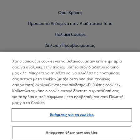
Όροι Χρήσης
Προσωπικά Δεδομένα στον Διαδικτυακό Τόπο
Πολιτική Cookies
Δήλωση Προσβασιμότητας
Sitemap
Χρησιμοποιούμε cookies για να βελτιώσουμε την online εμπειρία
σας, να αναλύουμε την επισκεψιμότητα στον διαδικτυακό τόπο
μας κ.λπ. Μπορείτε να επιλέξετε και να αλλάξετε τις προτιμήσεις
σας σχετικά με τα cookies (με εξαίρεση όσα είναι τεχνικώς
απαραίτητα) ακολουθώντας τον σύνδεσμο «Ρυθμίσεις cookies».
Καθιστώντας κάποιο cookie ενεργό δίνετε τη συγκατάθεσή σας
για τη χρήση αυτού σύμφωνα με τα προβλεπόμενα στην Πολιτική
μας για τα Cookies.
Ρυθμίσεις για τα cookies
Απόρριψη όλων των cookies