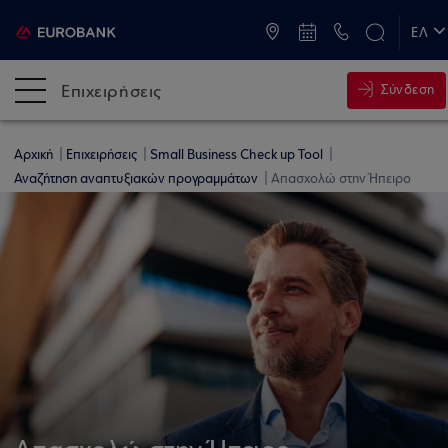
ATM & Καταστήματα
ΕΛ
EN
Επιχειρήσεις
Σύνδεση
Αρχική
Επιχειρήσεις
Small Business Check up Tool
Αναζήτηση αναπτυξιακών προγραμμάτων
Απασχολώ στην Ήπειρο