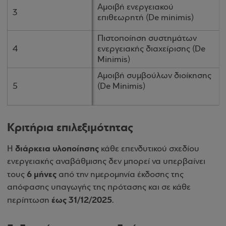
Αμοιβή ενεργειακού
Αμοιβή ενεργειακού
3
3
επιθεωρητή (De minimis)
επιθεωρητή (De minimis)
Πιστοποίηση συστημάτων
Πιστοποίηση συστημάτων
4
4
ενεργειακής διαχείρισης (De
ενεργειακής διαχείρισης (De
Minimis)
Minimis)
Αμοιβή συμβούλων διοίκησης
Αμοιβή συμβούλων διοίκησης
5
5
(De Minimis)
(De Minimis)
Κριτήρια επιλεξιμότητας
διάρκεια υλοποίησης
Η
κάθε επενδυτικού σχεδίου
ενεργειακής αναβάθμισης δεν μπορεί να υπερβαίνει
6 μήνες
τους
από την ημερομηνία έκδοσης της
απόφασης υπαγωγής της πρότασης και σε κάθε
έως 31/12/2025
περίπτωση
.