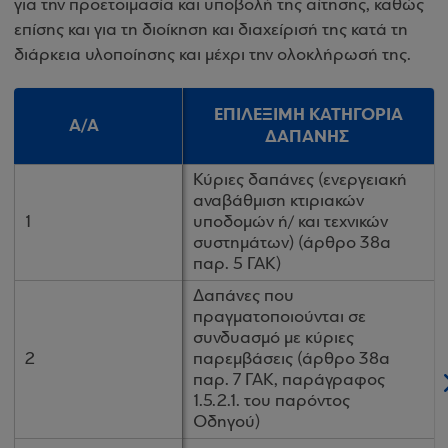
για την προετοιμασία και υποβολή της αίτησης, καθώς
επίσης και για τη διοίκηση και διαχείρισή της κατά τη
διάρκεια υλοποίησης και μέχρι την ολοκλήρωσή της.
ΕΠΙΛΕΞΙΜΗ ΚΑΤΗΓΟΡΙΑ
ΕΠΙΛΕΞΙΜΗ ΚΑΤΗΓΟΡΙΑ
Α/Α
Α/Α
ΔΑΠΑΝΗΣ
ΔΑΠΑΝΗΣ
Κύριες δαπάνες (ενεργειακή
Κύριες δαπάνες (ενεργειακή
αναβάθμιση κτιριακών
αναβάθμιση κτιριακών
1
1
υποδομών ή/ και τεχνικών
υποδομών ή/ και τεχνικών
συστημάτων) (άρθρο 38α
συστημάτων) (άρθρο 38α
παρ. 5 ΓΑΚ)
παρ. 5 ΓΑΚ)
Δαπάνες που
Δαπάνες που
πραγματοποιούνται σε
πραγματοποιούνται σε
συνδυασμό με κύριες
συνδυασμό με κύριες
2
2
παρεμβάσεις (άρθρο 38α
παρεμβάσεις (άρθρο 38α
παρ. 7 ΓΑΚ, παράγραφος
παρ. 7 ΓΑΚ, παράγραφος
1.5.2.1. του παρόντος
1.5.2.1. του παρόντος
Οδηγού)
Οδηγού)