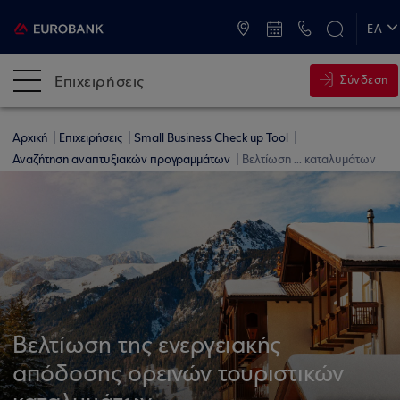
ATM & Καταστήματα
ΕΛ
EN
Επιχειρήσεις
Σύνδεση
Αρχική
Επιχειρήσεις
Small Business Check up Tool
Αναζήτηση αναπτυξιακών προγραμμάτων
Βελτίωση ... καταλυμάτων
Βελτίωση της ενεργειακής
απόδοσης ορεινών τουριστικών