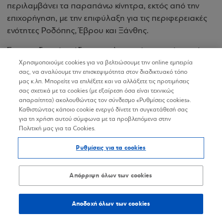
περιλαμβάνει τα παραπάνω κίνητρα, εκτός από την
επιχορήγηση, με την επιφύλαξη για τις περιφερειακές
ενότητες Ροδόπης, Έβρου και Ξάνθης.
Στα επενδυτικά σχέδια που υλοποιούνται από μεσαίες
επιχειρήσεις στις περιφερειακές ενότητες Ροδόπης,
Χρησιμοποιούμε cookies για να βελτιώσουμε την online εμπειρία
σας, να αναλύουμε την επισκεψιμότητα στον διαδικτυακό τόπο
Έβρου και Ξάνθης, παρέχεται και το κίνητρο της
μας κ.λπ. Μπορείτε να επιλέξετε και να αλλάξετε τις προτιμήσεις
επιχορήγησης σε ποσοστό:
σας σχετικά με τα cookies (με εξαίρεση όσα είναι τεχνικώς
απαραίτητα) ακολουθώντας τον σύνδεσμο «Ρυθμίσεις cookies».
60% για την περιφερειακή ενότητα Έβρου με
Καθιστώντας κάποιο cookie ενεργό δίνετε τη συγκατάθεσή σας
υπολειπόμενο ποσοστό φορολογικής απαλλαγής
για τη χρήση αυτού σύμφωνα με τα προβλεπόμενα στην
Πολιτική μας για τα Cookies.
40%.
Ρυθμίσεις για τα cookies
30% για τις περιφερειακές ενότητες Ροδόπης και
Ξάνθης με υπολειπόμενο ποσοστό φορολογικής
απαλλαγής 70%.
Απόρριψη όλων των cookies
Στα επενδυτικά σχέδια που υλοποιούνται από μικρές
Αποδοχή όλων των cookies
και πολύ μικρές επιχειρήσεις
και για το μέρος που
αφορά την συμβατική επένδυση παρέχεται είτε το