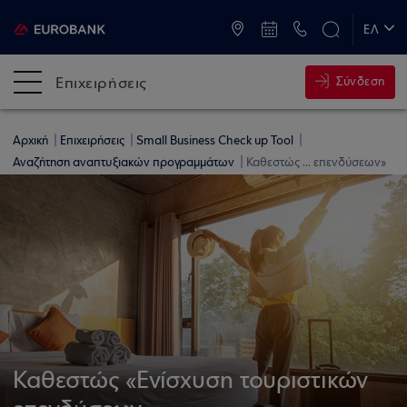
ATM & Καταστήματα
ΕΛ
EN
Επιχειρήσεις
Σύνδεση
Αρχική
Επιχειρήσεις
Small Business Check up Tool
Αναζήτηση αναπτυξιακών προγραμμάτων
Καθεστώς ... επενδύσεων»
Καθεστώς «Ενίσχυση τουριστικών