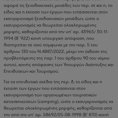
αφορά τις ξενοδοχειακές μονάδες των περ. στ και η, το
είδος και η έκταση των έργων που εντάσσονται στον
εκσυγχρονισμό ξενοδοχειακών μονάδων, ώστε ο
εκσυγχρονισμός να θεωρείται ολοκληρωμένης
μορφής, καθορίζονται από την υπ’ αρ. 43965/ 30-11-
1994 (Β’ 922) κοινή υπουργική απόφαση, που
διατηρείται σε ισχύ σύμφωνα με την παρ. 5 του
άρθρου 130 του Ν.4887/2022, μέχρι την έκδοση της
προβλεπόμενης της παρ. 1 του άρθρου 90 του νόμου
αυτού, κοινής απόφασης των Υπουργών Ανάπτυξης και
Επενδύσεων και Τουρισμού.
Για τα επενδυτικά σχέδια της περ. δ, το είδος και η
έκταση των έργων που εντάσσονται στον
εκσυγχρονισμό των οργανωμένων τουριστικών
κατασκηνώσεων (camping), ώστε ο εκσυγχρονισμός να
θεωρείται ολοκληρωμένης μορφής, καθορίζονται από
την από την υπ’ αρ. 58692/05-08-1998 (Β' 870) κοινή