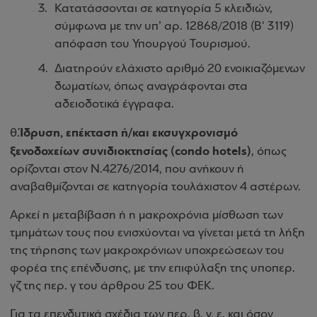
Κατατάσσονται σε κατηγορία 5 κλειδιών,
σύμφωνα με την υπ’ αρ. 12868/2018 (Β' 3119)
απόφαση του Υπουργού Τουρισμού.
Διατηρούν ελάχιστο αριθμό 20 ενοικιαζόμενων
δωματίων, όπως αναγράφονται στα
αδειοδοτικά έγγραφα.
Ίδρυση, επέκταση ή/και εκσυγχρονισμό
θ.
ξενοδοχείων συνιδιοκτησίας (condo hotels)
, όπως
ορίζονται στον Ν.4276/2014, που ανήκουν ή
αναβαθμίζονται σε κατηγορία τουλάχιστον 4 αστέρων.
Αρκεί η μεταβίβαση ή η μακροχρόνια μίσθωση των
τμημάτων τους που ενισχύονται να γίνεται μετά τη λήξη
της τήρησης των μακροχρόνιων υποχρεώσεων του
φορέα της επένδυσης, με την επιφύλαξη της υποπερ.
γζ της περ. γ του άρθρου 25 του ΦΕΚ.
Για τα επενδυτικά σχέδια των περ. β, γ, ε, και όσον