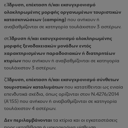
Ίδρυση, επέκταση ή/και εκσυγχρονισμό
ε.
ολοκληρωμένης μορφής οργανωμένων τουριστικών
κατασκηνώσεων (camping)
που ανήκουν ή
αναβαθμίζονται σε κατηγορία τουλάχιστον 3 αστέρων.
Ίδρυση ή/και εκσυγχρονισμό ολοκληρωμένης
στ.
μορφής ξενοδοχειακών μονάδων εντός
χαρακτηρισμένων παραδοσιακών ή διατηρητέων
κτιρίων
που ανήκουν ή αναβαθμίζονται σε κατηγορία
τουλάχιστον 3 αστέρων.
Ίδρυση, επέκταση ή/και εκσυγχρονισμό σύνθετων
ζ.
τουριστικών καταλυμάτων
που κατατίθενται ως ενιαία
επενδυτικά σχέδια, όπως ορίζονται στον Ν.4276/2014
(Α'155) που ανήκουν ή αναβαθμίζονται σε κατηγορία
τουλάχιστον 4 αστέρων.
Δεν περιλαμβάνονται
τα κτίρια και οι εγκαταστάσεις
προς μεταβίβαση ή μακροχρόνια μίσθωση.