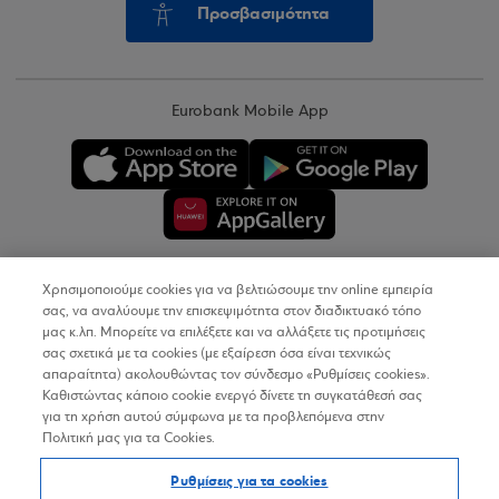
Προσβασιμότητα
Eurobank Mobile App
Χρησιμοποιούμε cookies για να βελτιώσουμε την online εμπειρία
Copyright © 2026
σας, να αναλύουμε την επισκεψιμότητα στον διαδικτυακό τόπο
μας κ.λπ. Μπορείτε να επιλέξετε και να αλλάξετε τις προτιμήσεις
σας σχετικά με τα cookies (με εξαίρεση όσα είναι τεχνικώς
Όροι Χρήσης
απαραίτητα) ακολουθώντας τον σύνδεσμο «Ρυθμίσεις cookies».
Καθιστώντας κάποιο cookie ενεργό δίνετε τη συγκατάθεσή σας
Προσωπικά Δεδομένα στον Διαδικτυακό Τόπο
για τη χρήση αυτού σύμφωνα με τα προβλεπόμενα στην
Πολιτική μας για τα Cookies.
Πολιτική Cookies
Ρυθμίσεις για τα cookies
Δήλωση Προσβασιμότητας