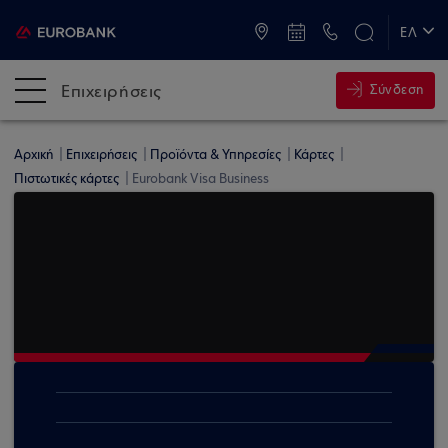
ATM & Καταστήματα
ΕΛ
EN
Επιχειρήσεις
Σύνδεση
Αρχική
Επιχειρήσεις
Προϊόντα & Υπηρεσίες
Κάρτες
Πιστωτικές κάρτες
Eurobank Visa Business