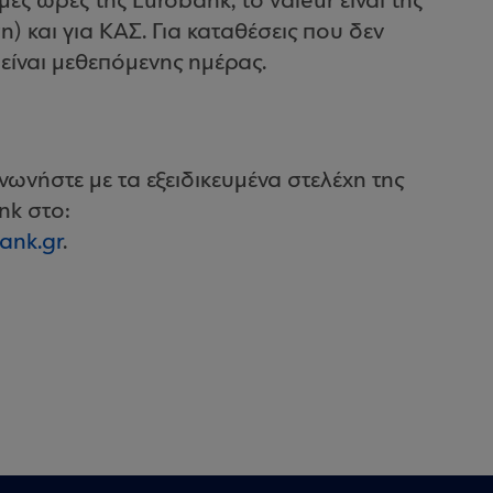
μες ώρες της Eurobank, το valeur είναι της
η) και για ΚΑΣ. Για καταθέσεις που δεν
 είναι μεθεπόμενης ημέρας.
ωνήστε με τα εξειδικευμένα στελέχη της
nk στο:
nk.gr
.