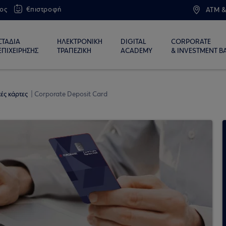
ος
€πιστροφή
ATM &
ΣΤΑΔΙΑ
ΗΛΕΚΤΡΟΝΙΚΗ
DIGITAL
CORPORATE
ΕΠΙΧΕΙΡΗΣΗΣ
ΤΡΑΠΕΖΙΚΗ
ACADEMY
& INVESTMENT B
κές κάρτες
Corporate Deposit Card