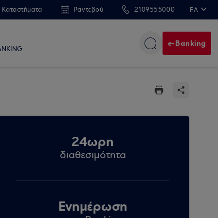
 Καταστήματα
Ραντεβού
2109555000
ΕΛ
EN
e-Banking
ANKING
24ωρη
διαθεσιμότητα
Ενημέρωση