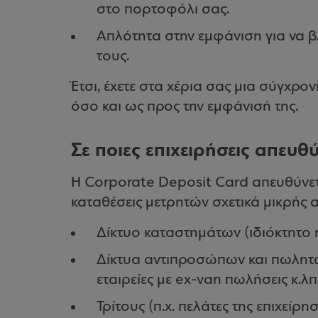
στο πορτοφόλι σας.
Απλότητα στην εμφάνιση για να β
τους.
Έτσι, έχετε στα χέρια σας μια σύγχρον
όσο και ως προς την εμφάνισή της.
Σε ποιες επιχειρήσεις απευθύ
Η Corporate Deposit Card απευθύνετα
καταθέσεις μετρητών σχετικά μικρής α
Δίκτυο καταστημάτων (ιδιόκτητο ή
Δίκτυα αντιπροσώπων και πωλητών
εταιρείες με ex-van πωλήσεις κ.λπ.
Τρίτους (π.χ. πελάτες της επιχείρη