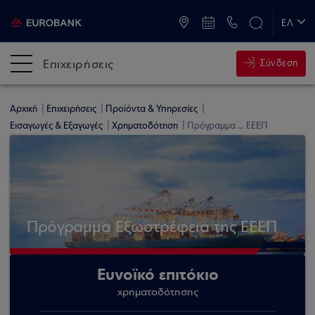
ATM & Καταστήματα
ΕΛ
EN
Επιχειρήσεις
Σύνδεση
Αρχική
Επιχειρήσεις
Προϊόντα & Υπηρεσίες
Εισαγωγές & Εξαγωγές
Χρηματοδότηση
Πρόγραμμα ... ΕΕΕΠ
Πρόγραμμα Εξωστρέφεια της ΕΕΕΠ
Ευνοϊκό επιτόκιο
χρηματοδότησης