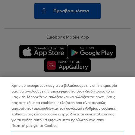
Προσβασιμότητα
Eurobank Mobile App
Χρησιμοποιούμε cookies για να βελτιώσουμε την online εμπειρία
Copyright © 2026
σας, να αναλύουμε την επισκεψιμότητα στον διαδικτυακό τόπο
μας κ.λπ. Μπορείτε να επιλέξετε και να αλλάξετε τις προτιμήσεις
σας σχετικά με τα cookies (με εξαίρεση όσα είναι τεχνικώς
Όροι Χρήσης
απαραίτητα) ακολουθώντας τον σύνδεσμο «Ρυθμίσεις cookies».
Καθιστώντας κάποιο cookie ενεργό δίνετε τη συγκατάθεσή σας
Προσωπικά Δεδομένα στον Διαδικτυακό Τόπο
για τη χρήση αυτού σύμφωνα με τα προβλεπόμενα στην
Πολιτική μας για τα Cookies.
Πολιτική Cookies