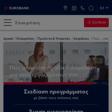
ATM & Καταστήματα
ΕΛ
EN
Επιχειρήσεις
Σύνδεση
Αρχική
Επιχειρήσεις
Προϊόντα & Υπηρεσίες
Ασφάλειες
Πώς ... σας
Πώς αποκτάτε ομαδική ασφάλιση
για τους εργαζομένους σας
Σχεδίαση προγράμματος
με βάση τους στόχους σας
Άμεση ενεργοποίηση