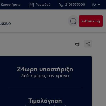
 Καταστήματα
Ραντεβού
2109555000
ΕΛ
EN
e-Banking
ANKING
24ωρη υποστήριξη
365 ημέρες τον χρόνο
Τιμολόγηση