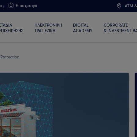
ος
€πιστροφή
ATM &
ΣΤΑΔΙΑ
ΗΛΕΚΤΡΟΝΙΚΗ
DIGITAL
CORPORATE
ΕΠΙΧΕΙΡΗΣΗΣ
ΤΡΑΠΕΖΙΚΗ
ACADEMY
& INVESTMENT B
. Protection