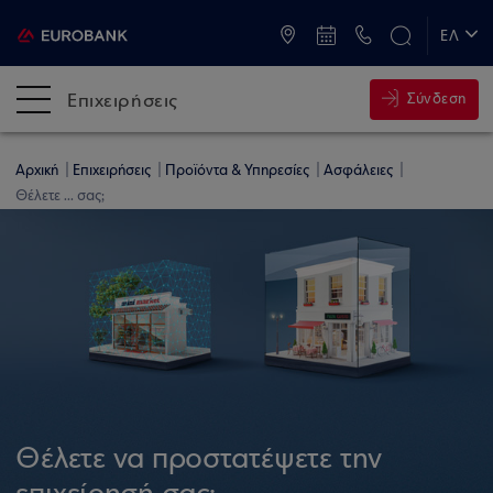
ATM & Καταστήματα
ΕΛ
EN
Επιχειρήσεις
Σύνδεση
Αρχική
Επιχειρήσεις
Προϊόντα & Υπηρεσίες
Ασφάλειες
Θέλετε ... σας;
Θέλετε να προστατέψετε την