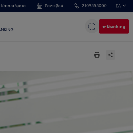
 Καταστήματα
Ραντεβού
2109555000
ΕΛ
EN
e-Banking
ANKING