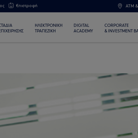
ος
€πιστροφή
ATM &
ΣΤΑΔΙΑ
ΗΛΕΚΤΡΟΝΙΚΗ
DIGITAL
CORPORATE
ΕΠΙΧΕΙΡΗΣΗΣ
ΤΡΑΠΕΖΙΚΗ
ACADEMY
& INVESTMENT B