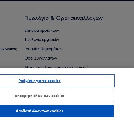
Τιμολόγιο & Όροι συναλλαγών
Επιτόκια προϊόντων
Τιμολόγια εργασιών
οινωνικής
Ισοτιμίες Νομισμάτων
Όροι Συναλλαγών
Μεταφορά λογαριασμού πληρωμών
Πρόγραμμα Eurobank My Advantage Banking
Ρυθμίσεις για τα cookies
Απόρριψη όλων των cookies
Αποδοχή όλων των cookies
ια
Χρειάζεστε βοήθεια;