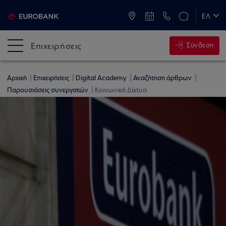
ATM & Καταστήματα
ΕΛ
EN
Επιχειρήσεις
Σύνδεση
Αρχική
Επιχειρήσεις
Digital Academy
Αναζήτηση άρθρων
Παρουσιάσεις συνεργατών
Κοινωνικά Δίκτυα