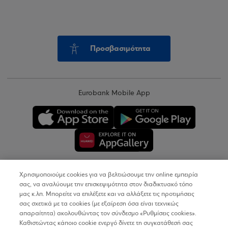
Προσβασιμότητα
Eurobank Mobile App
Χρησιμοποιούμε cookies για να βελτιώσουμε την online εμπειρία
Copyright © 2026
σας, να αναλύουμε την επισκεψιμότητα στον διαδικτυακό τόπο
μας κ.λπ. Μπορείτε να επιλέξετε και να αλλάξετε τις προτιμήσεις
σας σχετικά με τα cookies (με εξαίρεση όσα είναι τεχνικώς
Όροι Χρήσης
απαραίτητα) ακολουθώντας τον σύνδεσμο «Ρυθμίσεις cookies».
Καθιστώντας κάποιο cookie ενεργό δίνετε τη συγκατάθεσή σας