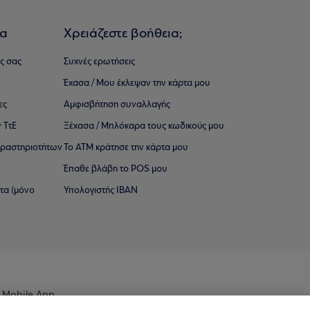
ια
Χρειάζεστε βοήθεια;
ς σας
Συχνές ερωτήσεις
Έχασα / Μου έκλεψαν την κάρτα μου
ες
Αμφισβήτηση συναλλαγής
 ΤτΕ
Ξέχασα / Μπλόκαρα τους κωδικούς μου
 ∆ραστηριοτήτων
Το ΑΤΜ κράτησε την κάρτα μου
Έπαθε βλάβη το POS μου
ατα (μόνο
Υπολογιστής IBAN
 Mobile App