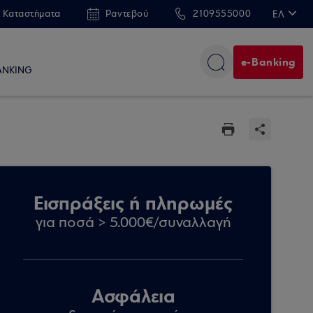
 Καταστήματα
Ραντεβού
2109555000
ΕΛ
EN
e-Banking
ANKING
Εισπράξεις ή πληρωμές
για ποσά > 5.000€/συναλλαγή
Ασφάλεια