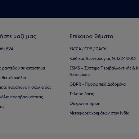
ήστε μαζί μας
Επίκαιρα θέματα
θός EVA
FATCA / CRS / DAC6
Κώδικας Δεοντολογίας Ν.4224/2013
τε ραντεβού σε κατάστημα
ESMS – Σύστημα Περιβαλλοντικής & Κ
Διαχείρισης
ε θετικό σχόλιο
GDPR - Προσωπικά Δεδομένα
αστε παράπονα ή σχόλιά σας
Τιτλοποιήσεις
 σχόλια προσβασιμότητας
Ουκρανική κρίση
ίας
Μεταφορές χρημάτων στην Ινδία