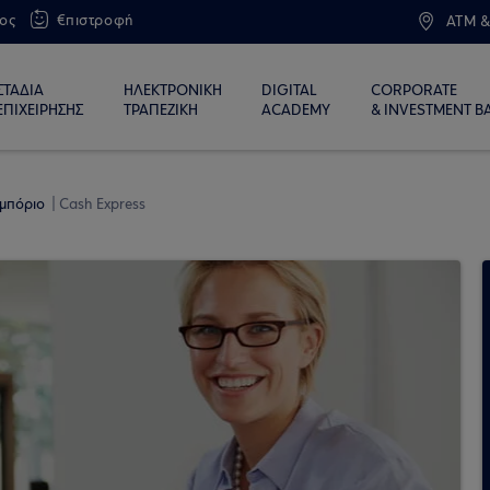
ος
€πιστροφή
ATM &
ΣΤΑΔΙΑ
ΗΛΕΚΤΡΟΝΙΚΗ
DIGITAL
CORPORATE
ΕΠΙΧΕΙΡΗΣΗΣ
ΤΡΑΠΕΖΙΚΗ
ACADEMY
& INVESTMENT B
εμπόριο
Cash Express