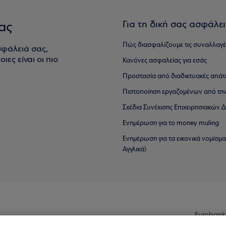
Για τη δική σας ασφάλε
ας
Πώς διασφαλίζουμε τις συναλλαγέ
σφάλειά σας,
ιες είναι οι πιο
Κανόνες ασφαλείας για εσάς
Προστασία από διαδικτυακές απάτ
Πιστοποίηση εργαζομένων από την
Σχέδια Συνέχισης Επιχειρησιακών
Ενημέρωση για το money muling
Ενημέρωση για τα εικονικά νομίσμ
Αγγλικά)
Eurobank