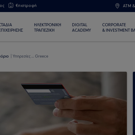
ος
€πιστροφή
ATM &
ΣΤΑΔΙΑ
ΗΛΕΚΤΡΟΝΙΚΗ
DIGITAL
CORPORATE
ΕΠΙΧΕΙΡΗΣΗΣ
ΤΡΑΠΕΖΙΚΗ
ACADEMY
& INVESTMENT B
πόριο
Υπηρεσίες ... Greece