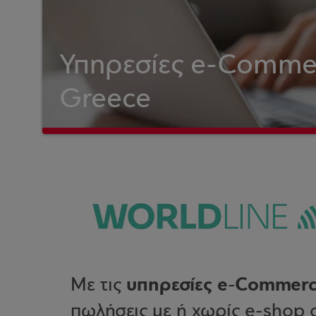
Υπηρεσίες e-Commer
Greece
υπηρεσίες e-Commer
Με τις
πωλήσεις με ή χωρίς e-shop