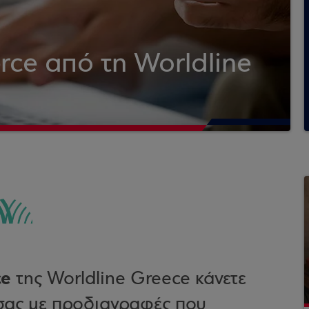
ce από τη Worldline
ce
της Worldline Greece κάνετε
 σας με προδιαγραφές που