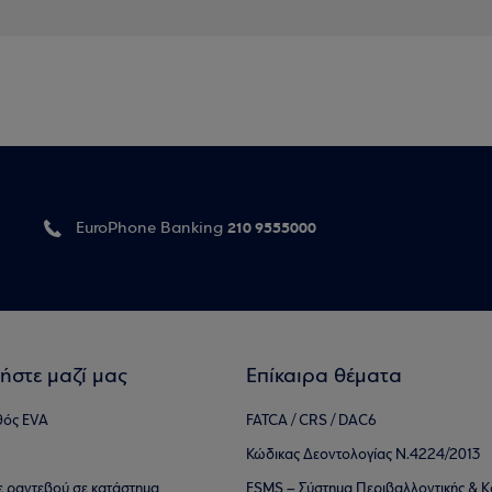
210 9555000
EuroPhone Banking
ήστε μαζί μας
Επίκαιρα θέματα
θός EVA
FATCA / CRS / DAC6
Κώδικας Δεοντολογίας Ν.4224/2013
τε ραντεβού σε κατάστημα
ESMS – Σύστημα Περιβαλλοντικής & Κ