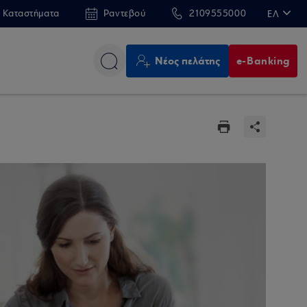
 Καταστήματα
Ραντεβού
2109555000
ΕΛ
EN
Νέος πελάτης
e-Banking