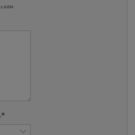
Μ ή ΑΦΜ
υ