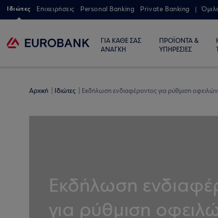
Ιδιώτες
Επιχειρήσεις
Personal Banking
Private Banking
Όμιλ
ΓΙΑ ΚΑΘΕ ΣΑΣ
ΠΡΟΪΟΝΤΑ &
ΑΝΑΓΚΗ
ΥΠΗΡΕΣΙΕΣ
Αρχική
Ιδιώτες
Εκδήλωση ενδιαφέροντος για ρύθμιση οφειλών
Εκδήλωση ενδιαφέ
για ρύθμιση οφειλ