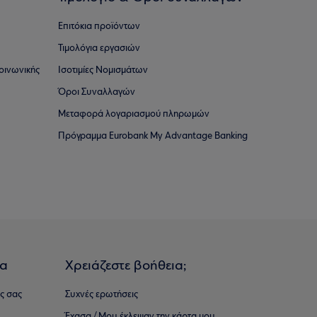
Επιτόκια προϊόντων
Τιμολόγια εργασιών
οινωνικής
Ισοτιμίες Νομισμάτων
Όροι Συναλλαγών
Μεταφορά λογαριασμού πληρωμών
Πρόγραμμα Eurobank My Advantage Banking
ια
Χρειάζεστε βοήθεια;
ς σας
Συχνές ερωτήσεις
Έχασα / Μου έκλεψαν την κάρτα μου