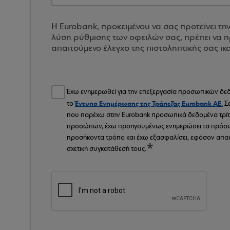
Η Eurobank, προκειμένου να σας προτείνει τη
λύση ρύθμισης των οφειλών σας, πρέπει να π
απαιτούμενο έλεγχο της πιστοληπτικής σας ικ
Έχω ενημερωθεί για την επεξεργασία προσωπικών δ
Έντυπο Ενημέρωσης της Τράπεζας Eurobank AE.
το
Σε
που παρέχω στην Eurobank προσωπικά δεδομένα τρί
προσώπων, έχω προηγουμένως ενημερώσει τα πρόσ
προσήκοντα τρόπο και έχω εξασφαλίσει, εφόσον απαιτε
σχετική συγκατάθεσή τους.