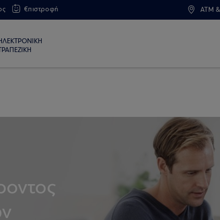
ος
€πιστροφή
ATM &
ΗΛΕΚΤΡΟΝΙΚΗ
ΤΡΑΠΕΖΙΚΗ
ροντος
ών