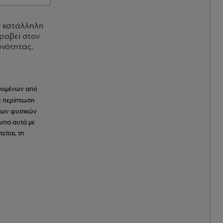
ν κατάλληλη
ροβεί στον
ανότητας.
εδομένων από
 περίπτωση
των φυσικών
ωπα αυτά με
ίται, τη