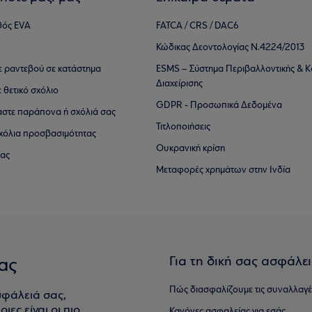
θός EVA
FATCA / CRS / DAC6
Κώδικας Δεοντολογίας Ν.4224/2013
τε ραντεβού σε κατάστημα
ESMS – Σύστημα Περιβαλλοντικής & Κ
Διαχείρισης
ε θετικό σχόλιο
GDPR - Προσωπικά Δεδομένα
αστε παράπονα ή σχόλιά σας
Τιτλοποιήσεις
 σχόλια προσβασιμότητας
Ουκρανική κρίση
ίας
Μεταφορές χρημάτων στην Ινδία
Για τη δική σας ασφάλε
ας
Πώς διασφαλίζουμε τις συναλλαγέ
σφάλειά σας,
ιες είναι οι πιο
Κανόνες ασφαλείας για εσάς