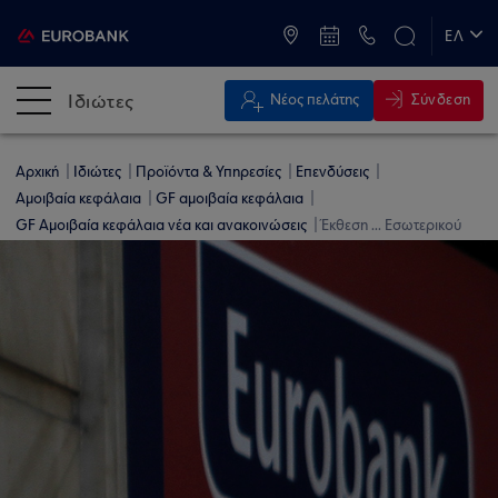
ATM & Καταστήματα
ΕΛ
EN
Ιδιώτες
Σύνδεση
Νέος πελάτης
Αρχική
Ιδιώτες
Προϊόντα & Υπηρεσίες
Επενδύσεις
Αμοιβαία κεφάλαια
GF αμοιβαία κεφάλαια
GF Αμοιβαία κεφάλαια νέα και ανακοινώσεις
Έκθεση ... Εσωτερικού