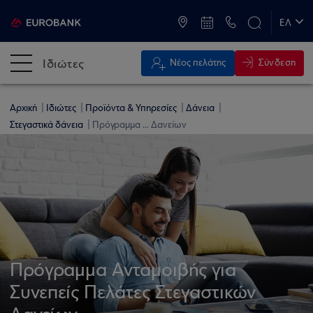
ATM & Καταστήματα
ΕΛ
EN
Ιδιώτες
Σύνδεση
Νέος πελάτης
Αρχική
Ιδιώτες
Προϊόντα & Υπηρεσίες
Δάνεια
Στεγαστικά δάνεια
Πρόγραμμα ... Δανείων
Πρόγραμμα Ανταμοιβής για
Συνεπείς Πελάτες Στεγαστικών