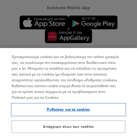
Eurobank Mobile App
Χρησιμοποιούμε cookies για να βελτιώσουμε την online εμπειρία
Copyright © 2026
σας, να αναλύουμε την επισκεψιμότητα στον διαδικτυακό τόπο
μας κ.λπ. Μπορείτε να επιλέξετε και να αλλάξετε τις προτιμήσεις
σας σχετικά με τα cookies (με εξαίρεση όσα είναι τεχνικώς
Όροι Χρήσης
απαραίτητα) ακολουθώντας τον σύνδεσμο «Ρυθμίσεις cookies».
Καθιστώντας κάποιο cookie ενεργό δίνετε τη συγκατάθεσή σας
Προσωπικά Δεδομένα στον Διαδικτυακό Τόπο
για τη χρήση αυτού σύμφωνα με τα προβλεπόμενα στην
Πολιτική μας για τα Cookies.
Πολιτική Cookies
Ρυθμίσεις για τα cookies
Δήλωση Προσβασιμότητας
Sitemap
Απόρριψη όλων των cookies