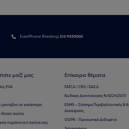
210 9555000
EuroPhone Banking
ήστε μαζί μας
Επίκαιρα θέματα
θός EVA
FATCA / CRS / DAC6
Κώδικας Δεοντολογίας Ν.4224/2013
τε ραντεβού σε κατάστημα
ESMS – Σύστημα Περιβαλλοντικής & Κ
Διαχείρισης
ε θετικό σχόλιο
GDPR - Προσωπικά Δεδομένα
αστε παράπονα ή σχόλιά σας
Τιτλοποιήσεις