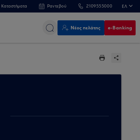
 Καταστήματα
Ραντεβού
2109555000
ΕΛ
EN
Νέος πελάτης
e-Banking