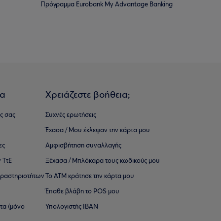
Πρόγραμμα Eurobank My Advantage Banking
ια
Χρειάζεστε βοήθεια;
ς σας
Συχνές ερωτήσεις
Έχασα / Μου έκλεψαν την κάρτα μου
ες
Αμφισβήτηση συναλλαγής
 ΤτΕ
Ξέχασα / Μπλόκαρα τους κωδικούς μου
 ∆ραστηριοτήτων
Το ΑΤΜ κράτησε την κάρτα μου
Έπαθε βλάβη το POS μου
ατα (μόνο
Υπολογιστής IBAN