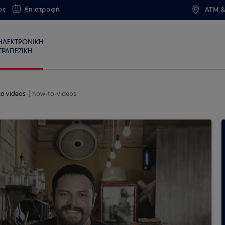
ος
€πιστροφή
ATM &
ΗΛΕΚΤΡΟΝΙΚΗ
ΤΡΑΠΕΖΙΚΗ
o videos
how-to-videos