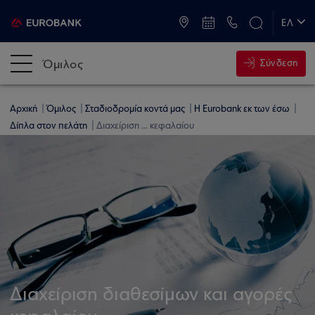
ATM & Καταστήματα
ΕΛ
EN
Όμιλος
Σύνδεση
Αρχική
Όμιλος
Σταδιοδρομία κοντά μας
Η Eurobank εκ των έσω
Δίπλα στον πελάτη
Διαχείριση ... κεφαλαίου
Διαχείριση διαθεσίμων και αγορές