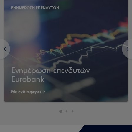
ΕΝΗΜΕΡΩΣΗ ΕΠΕΝΔΥΤΩΝ
<
>
Ενημέρωση επενδυτών
Eurobank
Με ενδιαφέρει