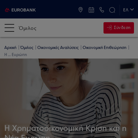
ATM & Καταστήματα
ΕΛ
EN
Όμιλος
Σύνδεση
Αρχική
Όμιλος
Οικονομικές Αναλύσεις
Οικονομική Επιθεώρηση
Η ... Ευρώπη
Η Χρηματοοικονομική Κρίση και η