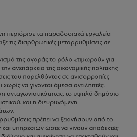
νη περιόρισε τα παραδοσιακά εργαλεία
ιξε τις διαρθρωτικές μεταρρυθμίσεις σε
νισμό της αγοράς το ρόλο «τιμωρού» για
 την ανεπάρκεια της οικονομικής πολιτικής
κρίσεις του παρελθόντος σε ανισορροπίες
χωρίς να γίνονται άμεσα αντιληπτές.
ιψη ανταγωνιστικότητας, το υψηλό δημόσιο
στικού, και η διευρυνόμενη
άτων.
ρρυθμίσεις πρέπει να ξεκινήσουν από το
 και υπηρεσιών ώστε να γίνουν αποδεκτές
με διάλογο και συναίνεση να επεκταθούν και