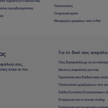
αστε παράπονα ή σχόλιά σας
Τιτλοποιήσεις
 σχόλια προσβασιμότητας
Ουκρανική κρίση
ίας
Μεταφορές χρημάτων στην Ινδία
Για τη δική σας ασφάλε
ας
Πώς διασφαλίζουμε τις συναλλαγέ
σφάλειά σας,
ιες είναι οι πιο
Κανόνες ασφαλείας για εσάς
Προστασία από διαδικτυακές απάτ
Πιστοποίηση εργαζομένων από την
Σχέδια Συνέχισης Επιχειρησιακών
Ενημέρωση για το money muling
Ενημέρωση για τα εικονικά νομίσμ