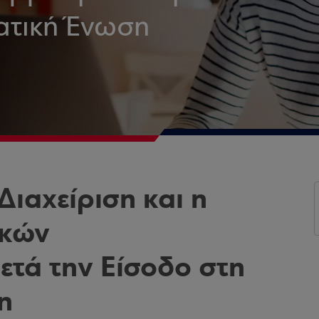
ατική Ένωση
ιαχείριση και η
ικών
τά την Είσοδο στη
η