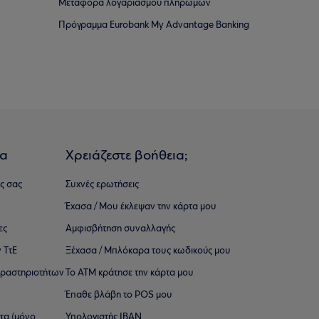
Μεταφορά λογαριασμού πληρωμών
Πρόγραμμα Eurobank My Advantage Banking
ια
Χρειάζεστε βοήθεια;
ς σας
Συχνές ερωτήσεις
Έχασα / Μου έκλεψαν την κάρτα μου
ες
Αμφισβήτηση συναλλαγής
 ΤτΕ
Ξέχασα / Μπλόκαρα τους κωδικούς μου
 ∆ραστηριοτήτων
Το ΑΤΜ κράτησε την κάρτα μου
Έπαθε βλάβη το POS μου
ατα (μόνο
Υπολογιστής IBAN