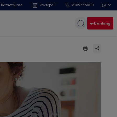
 Καταστήματα
Ραντεβού
2109555000
ΕΛ
EN
e-Banking