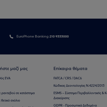
210 9555000
EuroPhone Banking
ήστε μαζί μας
Επίκαιρα θέματα
θός EVA
FATCA / CRS / DAC6
Κώδικας Δεοντολογίας Ν.4224/2013
τε ραντεβού σε κατάστημα
ESMS – Σύστημα Περιβαλλοντικής & Κ
Διαχείρισης
ε θετικό σχόλιο
GDPR - Προσωπικά Δεδομένα