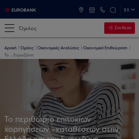
ATM & Καταστήματα
ΕΛ
EN
Όμιλος
Σύνδεση
Αρχική
Όμιλος
Οικονομικές Αναλύσεις
Οικονομική Επιθεώρηση
Το ... Ευρωζώνη
Το περιθώριο επιτοκίων
χορηγήσεων –καταθέσεων στην