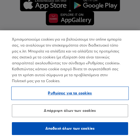
Χρησιμοποιούμε cookies για να βελτιώσουμε την online εμπειρία
Copyright © 2026
σας, να αναλύουμε την επισκεψιμότητα στον διαδικτυακό τόπο
μας κ.λπ. Μπορείτε να επιλέξετε και να αλλάξετε τις προτιμήσεις
σας σχετικά με τα cookies (με εξαίρεση όσα είναι τεχνικώς
Όροι Χρήσης
απαραίτητα) ακολουθώντας τον σύνδεσμο «Ρυθμίσεις cookies».
Καθιστώντας κάποιο cookie ενεργό δίνετε τη συγκατάθεσή σας
Προσωπικά Δεδομένα στον Διαδικτυακό Τόπο
για τη χρήση αυτού σύμφωνα με τα προβλεπόμενα στην
Πολιτική μας για τα Cookies.
Πολιτική Cookies
Ρυθμίσεις για τα cookies
Δήλωση Προσβασιμότητας
Sitemap
Απόρριψη όλων των cookies
Αποδοχή όλων των cookies