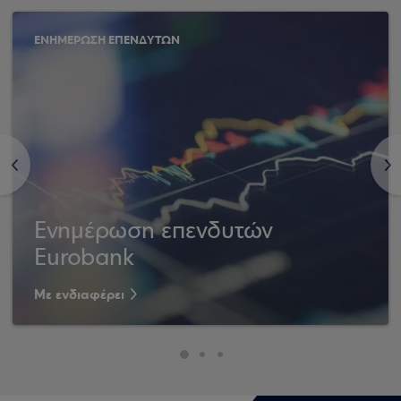
ΕΝΗΜΕΡΩΣΗ ΕΠΕΝΔΥΤΩΝ
<
>
Ενημέρωση επενδυτών
Eurobank
Με ενδιαφέρει