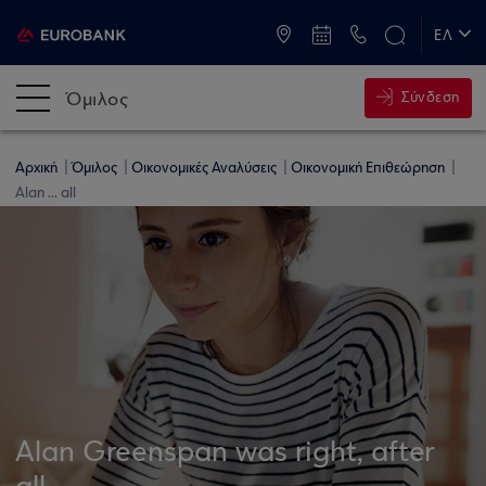
ATM & Καταστήματα
ΕΛ
EN
Όμιλος
Σύνδεση
Αρχική
Όμιλος
Οικονομικές Αναλύσεις
Οικονομική Επιθεώρηση
Alan ... all
Alan Greenspan was right, after