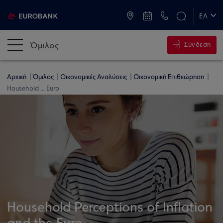
ATM & Καταστήματα
ΕΛ
EN
Όμιλος
Σύνδεση
Αρχική
Όμιλος
Οικονομικές Αναλύσεις
Οικονομική Επιθεώρηση
Household ... Euro
Household Perceptions of Inflation