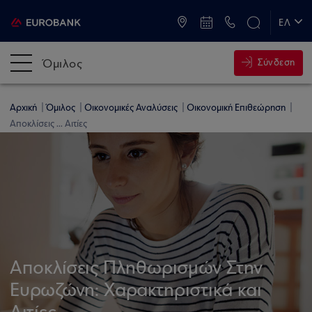
ATM & Καταστήματα
ΕΛ
EN
Όμιλος
Σύνδεση
Αρχική
Όμιλος
Οικονομικές Αναλύσεις
Οικονομική Επιθεώρηση
Αποκλίσεις ... Αιτίες
Αποκλίσεις Πληθωρισμών Στην
Ευρωζώνη: Χαρακτηριστικά και