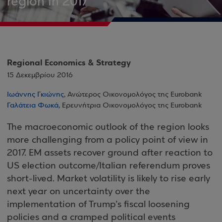
region in 2017
Regional Economics & Strategy
15 Δεκεμβρίου 2016
Ιωάννης Γκιώνης
, Ανώτερος Οικονομολόγος της Eurobank
Γαλάτεια Φωκά
, Ερευνήτρια Οικονομολόγος της Eurobank
The macroeconomic outlook of the region looks
more challenging from a policy point of view in
2017. EM assets recover ground after reaction to
US election outcome/Italian referendum proves
short-lived. Market volatility is likely to rise early
next year on uncertainty over the
implementation of Trump’s fiscal loosening
policies and a cramped political events