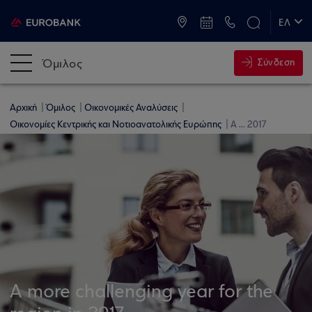
ATM & Καταστήματα
ΕΛ
EN
Όμιλος
Σύνδεση
Αρχική
Όμιλος
Οικονομικές Αναλύσεις
Οικονομίες Κεντρικής και Νοτιοανατολικής Ευρώπης
A ... 2017
A more challenging year for the