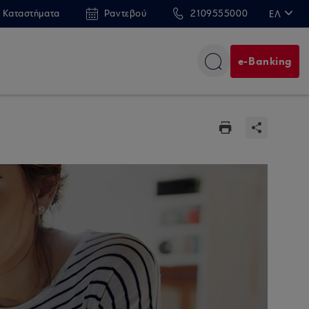
 Καταστήματα
Ραντεβού
2109555000
ΕΛ
EN
e-Banking