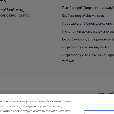
Πώς διασφαλίζουμε τις συναλλαγέ
σφάλειά σας,
ιες είναι οι πιο
Κανόνες ασφαλείας για εσάς
Προστασία από διαδικτυακές απάτ
Πιστοποίηση εργαζομένων από την
Σχέδια Συνέχισης Επιχειρησιακών
Ενημέρωση για το money muling
Ενημέρωση για τα εικονικά νομίσμ
Αγγλικά)
Eurobank
ναλύουμε την επισκεψιμότητα στον διαδικτυακό τόπο
με τα cookies (με εξαίρεση όσα είναι τεχνικώς
 κάποιο cookie ενεργό δίνετε τη συγκατάθεσή σας