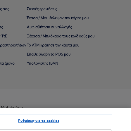
ς σας
Συχνές ερωτήσεις
Έχασα / Μου έκλεψαν την κάρτα μου
ες
Αμφισβήτηση συναλλαγής
 ΤτΕ
Ξέχασα / Μπλόκαρα τους κωδικούς μου
 ∆ραστηριοτήτων
Το ΑΤΜ κράτησε την κάρτα μου
Έπαθε βλάβη το POS μου
ατα (μόνο
Υπολογιστής IBAN
 Mobile App
Ρυθμίσεις για τα cookies