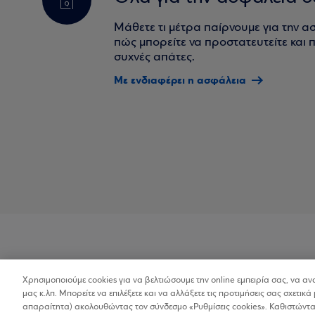
Μάθετε τι μέτρα παίρνουμε για την α
πώς μπορείτε να προστατευτείτε και πο
συχνές απάτες.
Με ενδιαφέρει η ασφάλεια
Χρησιμοποιούμε cookies για να βελτιώσουμε την online εμπειρία σας, να α
Προσβασιμότητα
μας κ.λπ. Μπορείτε να επιλέξετε και να αλλάξετε τις προτιμήσεις σας σχετικά 
απαραίτητα) ακολουθώντας τον σύνδεσμο «Ρυθμίσεις cookies». Καθιστώντας