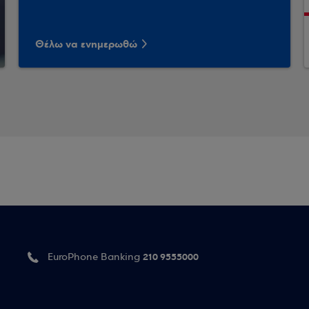
Θέλω να ενημερωθώ
210 9555000
EuroPhone Banking