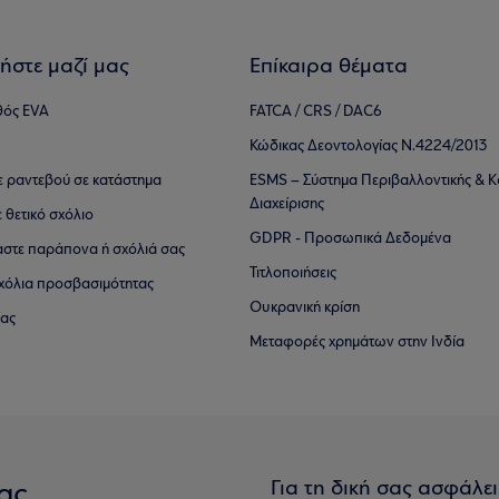
ήστε μαζί μας
Επίκαιρα θέματα
θός EVA
FATCA / CRS / DAC6
Κώδικας Δεοντολογίας Ν.4224/2013
τε ραντεβού σε κατάστημα
ESMS – Σύστημα Περιβαλλοντικής & Κ
Διαχείρισης
ε θετικό σχόλιο
GDPR - Προσωπικά Δεδομένα
αστε παράπονα ή σχόλιά σας
Τιτλοποιήσεις
 σχόλια προσβασιμότητας
Ουκρανική κρίση
ίας
Μεταφορές χρημάτων στην Ινδία
Για τη δική σας ασφάλε
ας