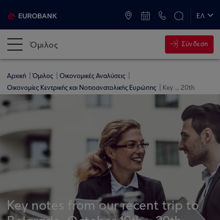
ATM & Καταστήματα
ΕΛ
EN
Όμιλος
Σύνδεση
Αρχική
Όμιλος
Οικονομικές Αναλύσεις
Οικονομίες Κεντρικής και Νοτιοανατολικής Ευρώπης
Key ... 20th
Key notes from our recent trip to