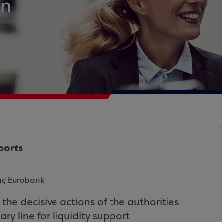
in
ports
ης Eurobank
the decisive actions of the authorities
y line for liquidity support