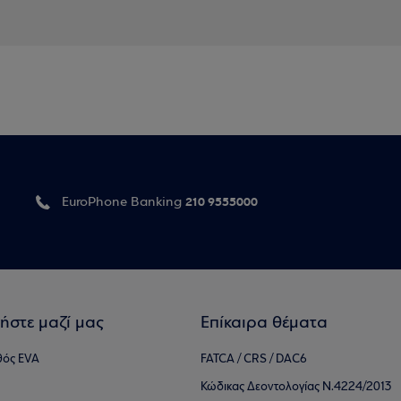
210 9555000
EuroPhone Banking
ήστε μαζί μας
Επίκαιρα θέματα
θός EVA
FATCA / CRS / DAC6
Κώδικας Δεοντολογίας Ν.4224/2013