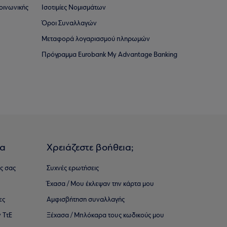
οινωνικής
Ισοτιμίες Νομισμάτων
Όροι Συναλλαγών
Μεταφορά λογαριασμού πληρωμών
Πρόγραμμα Eurobank My Advantage Banking
ια
Χρειάζεστε βοήθεια;
ς σας
Συχνές ερωτήσεις
Έχασα / Μου έκλεψαν την κάρτα μου
ες
Αμφισβήτηση συναλλαγής
 ΤτΕ
Ξέχασα / Μπλόκαρα τους κωδικούς μου