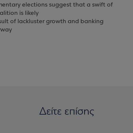
mentary elections suggest that a swift of
tion is likely
result of lackluster growth and banking
erway
Δείτε επίσης