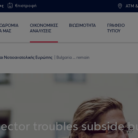
ος
€πιστροφή
ATM &
ΙΟΔΡΟΜΙΑ
ΟΙΚΟΝΟΜΙΚΕΣ
ΒΙΩΣΙΜΟΤΗΤΑ
ΓΡΑΦΕΙΟ
Α ΜΑΣ
ΑΝΑΛΥΣΕΙΣ
ΤΥΠΟΥ
 και Νοτιοανατολικής Ευρώπης
Bulgaria ... remain
ector troubles subside b