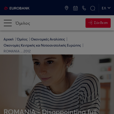
ATM & Καταστήματα
ΕΛ
EN
Όμιλος
Σύνδεση
Αρχική
Όμιλος
Οικονομικές Αναλύσεις
Οικονομίες Κεντρικής και Νοτιοανατολικής Ευρώπης
ROMANIA ... 2012
ROMANIA - Disappointing full