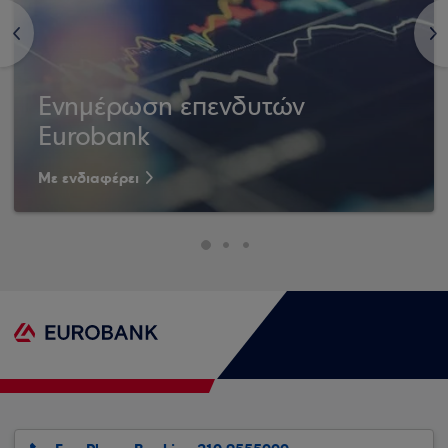
<
>
Ενημέρωση επενδυτών
Eurobank
Με ενδιαφέρει