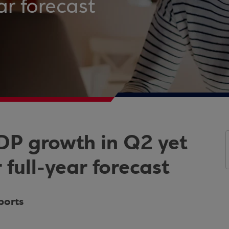
ear forecast
P growth in Q2 yet
ur full-year forecast
ports