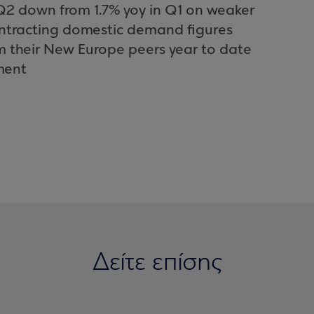
Q2 down from 1.7% yoy in Q1 on weaker
ontracting domestic demand figures
m their New Europe peers year to date
ment
Δείτε επίσης