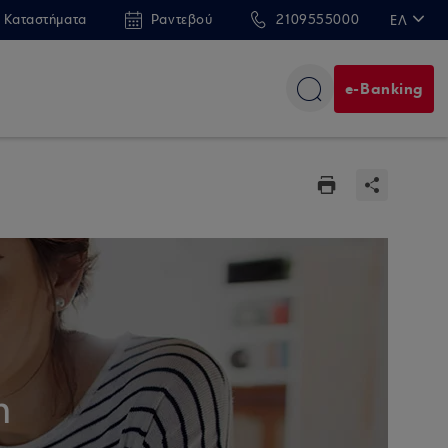
 Καταστήματα
Ραντεβού
2109555000
ΕΛ
EN
e-Banking
n