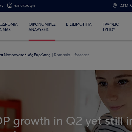
ος
€πιστροφή
ATM &
ΙΟΔΡΟΜΙΑ
ΟΙΚΟΝΟΜΙΚΕΣ
ΒΙΩΣΙΜΟΤΗΤΑ
ΓΡΑΦΕΙΟ
Α ΜΑΣ
ΑΝΑΛΥΣΕΙΣ
ΤΥΠΟΥ
 και Νοτιοανατολικής Ευρώπης
Romania ... forecast
 growth in Q2 yet still i