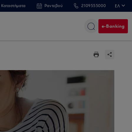
 Καταστήματα
Ραντεβού
2109555000
ΕΛ
EN
e-Banking