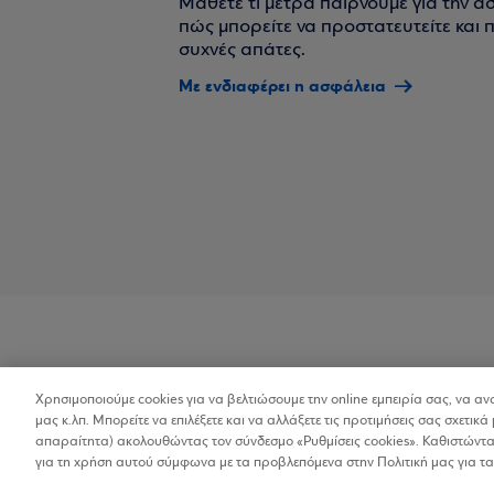
Μάθετε τι μέτρα παίρνουμε για την α
πώς μπορείτε να προστατευτείτε και πο
συχνές απάτες.
Με ενδιαφέρει η ασφάλεια
Χρησιμοποιούμε cookies για να βελτιώσουμε την online εμπειρία σας, να α
Προσβασιμότητα
μας κ.λπ. Μπορείτε να επιλέξετε και να αλλάξετε τις προτιμήσεις σας σχετικά 
απαραίτητα) ακολουθώντας τον σύνδεσμο «Ρυθμίσεις cookies». Καθιστώντας
για τη χρήση αυτού σύμφωνα με τα προβλεπόμενα στην Πολιτική μας για τα