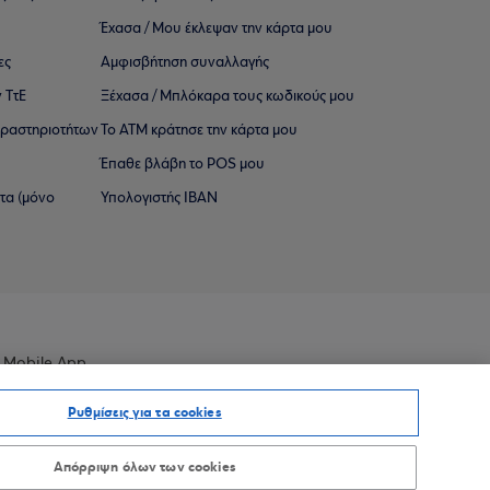
Έχασα / Μου έκλεψαν την κάρτα μου
ες
Αμφισβήτηση συναλλαγής
 ΤτΕ
Ξέχασα / Μπλόκαρα τους κωδικούς μου
 ∆ραστηριοτήτων
Το ΑΤΜ κράτησε την κάρτα μου
Έπαθε βλάβη το POS μου
ατα (μόνο
Υπολογιστής IBAN
 Mobile App
Ρυθμίσεις για τα cookies
Απόρριψη όλων των cookies