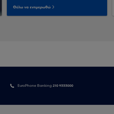
Θέλω να ενημερωθώ
210 9555000
EuroPhone Banking