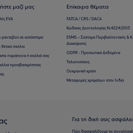
ήστε μαζί μας
Επίκαιρα θέματα
θός EVA
FATCA / CRS / DAC6
Κώδικας Δεοντολογίας Ν.4224/2013
τε ραντεβού σε κατάστημα
ESMS – Σύστημα Περιβαλλοντικής & Κ
Διαχείρισης
ε θετικό σχόλιο
GDPR - Προσωπικά Δεδομένα
αστε παράπονα ή σχόλιά σας
Τιτλοποιήσεις
 σχόλια προσβασιμότητας
Ουκρανική κρίση
ίας
Μεταφορές χρημάτων στην Ινδία
Για τη δική σας ασφάλε
ας
Πώς διασφαλίζουμε τις συναλλαγέ