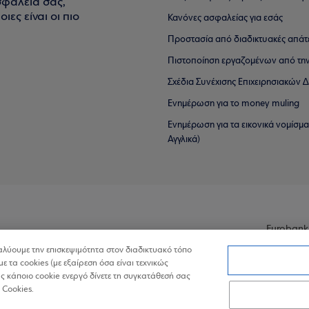
σφάλειά σας,
ιες είναι οι πιο
Κανόνες ασφαλείας για εσάς
Προστασία από διαδικτυακές απάτ
Πιστοποίηση εργαζομένων από την
Σχέδια Συνέχισης Επιχειρησιακών
Ενημέρωση για το money muling
Ενημέρωση για τα εικονικά νομίσμ
Αγγλικά)
Eurobank
ναλύουμε την επισκεψιμότητα στον διαδικτυακό τόπο
με τα cookies (με εξαίρεση όσα είναι τεχνικώς
 κάποιο cookie ενεργό δίνετε τη συγκατάθεσή σας
 Cookies.